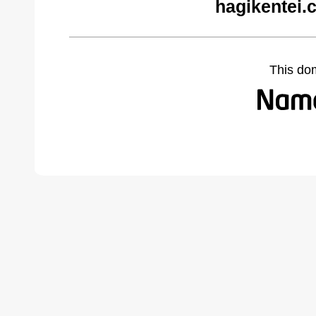
hagikentei.
This do